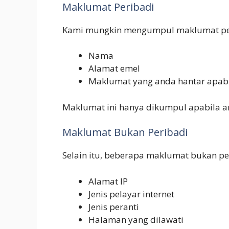
Maklumat Peribadi
Kami mungkin mengumpul maklumat perib
Nama
Alamat emel
Maklumat yang anda hantar apab
Maklumat ini hanya dikumpul apabila a
Maklumat Bukan Peribadi
Selain itu, beberapa maklumat bukan pe
Alamat IP
Jenis pelayar internet
Jenis peranti
Halaman yang dilawati