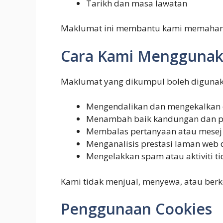
Tarikh dan masa lawatan
Maklumat ini membantu kami memaham
Cara Kami Mengguna
Maklumat yang dikumpul boleh digunaka
Mengendalikan dan mengekalkan 
Menambah baik kandungan dan 
Membalas pertanyaan atau mesej
Menganalisis prestasi laman web d
Mengelakkan spam atau aktiviti ti
Kami tidak menjual, menyewa, atau berk
Penggunaan Cookies