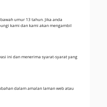
bawah umur 13 tahun. Jika anda
ubungi kami dan kami akan mengambil
vasi ini dan menerima syarat-syarat yang
erubahan dalam amalan laman web atau