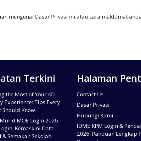
n mengenai Dasar Privasi ini atau cara maklumat anda 
atan Terkini
Halaman Pent
g the Most of Your 4D
Contact Us
ry Experience: Tips Every
Dasar Privasi
r Should Know
Hubungi Kami
Murid MOE Login 2026:
IDME KPM Login & Penda
Login, Kemaskini Data
2026: Panduan Lengkap P
 & Semakan Sekolah