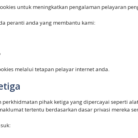
okies untuk meningkatkan pengalaman pelayaran pen
pada peranti anda yang membantu kami:
b
kies melalui tetapan pelayar internet anda.
etiga
khidmatan pihak ketiga yang dipercayai seperti alat 
klumat tertentu berdasarkan dasar privasi mereka sen
suk: