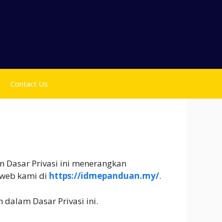
Contact Us
n Dasar Privasi ini menerangkan
 web kami di
https://idmepanduan.my/
.
dalam Dasar Privasi ini.