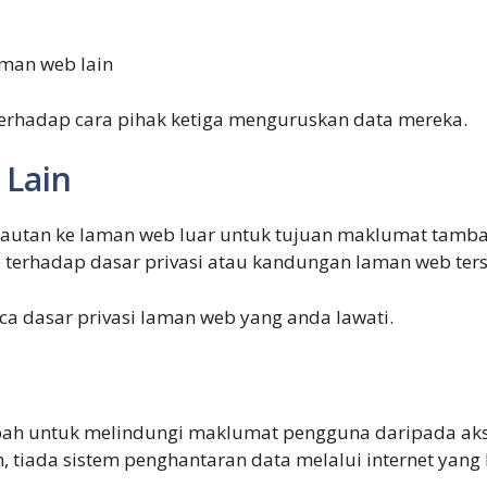
man web lain
rhadap cara pihak ketiga menguruskan data mereka.
 Lain
utan ke laman web luar untuk tujuan maklumat tamba
 terhadap dasar privasi atau kandungan laman web ters
 dasar privasi laman web yang anda lawati.
h untuk melindungi maklumat pengguna daripada aks
tiada sistem penghantaran data melalui internet yang 