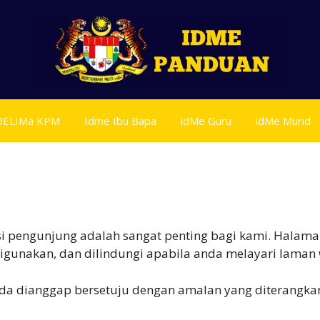
DELIMa KPM
Idme Ibu Bapa
idMe Guru
idMe Murid
asi pengunjung adalah sangat penting bagi kami. Halama
gunakan, dan dilindungi apabila anda melayari laman
a dianggap bersetuju dengan amalan yang diterangkan 