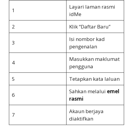
Layari laman rasmi
1
idMe
2
Klik “Daftar Baru”
Isi nombor kad
3
pengenalan
Masukkan maklumat
4
pengguna
5
Tetapkan kata laluan
Sahkan melalui
emel
6
rasmi
Akaun berjaya
7
diaktifkan