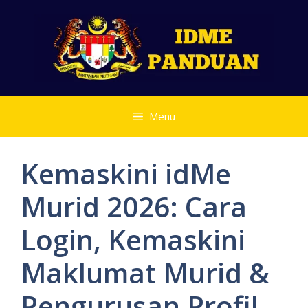
Skip
to
content
Menu
Kemaskini idMe
Murid 2026: Cara
Login, Kemaskini
Maklumat Murid &
Pengurusan Profil