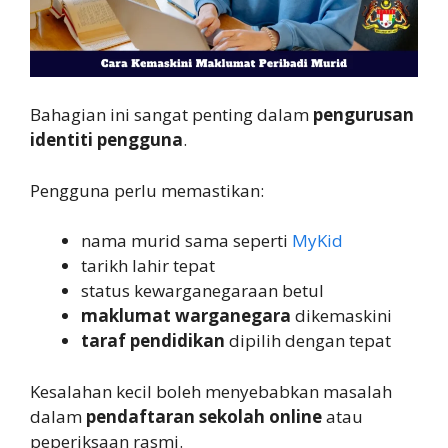
Bahagian ini sangat penting dalam
pengurusan
identiti pengguna
.
Pengguna perlu memastikan:
nama murid sama seperti
MyKid
tarikh lahir tepat
status kewarganegaraan betul
maklumat warganegara
dikemaskini
taraf pendidikan
dipilih dengan tepat
Kesalahan kecil boleh menyebabkan masalah
dalam
pendaftaran sekolah online
atau
peperiksaan rasmi.