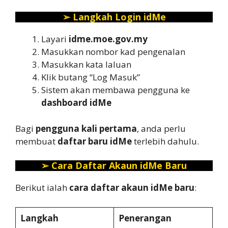
➢
Langkah Login idMe
Layari
idme.moe.gov.my
Masukkan nombor kad pengenalan
Masukkan kata laluan
Klik butang “Log Masuk”
Sistem akan membawa pengguna ke
dashboard idMe
Bagi
pengguna kali pertama
, anda perlu
membuat
daftar baru idMe
terlebih dahulu.
➢
Cara Daftar Akaun idMe Baru
Berikut ialah
cara daftar akaun idMe baru
:
Langkah
Penerangan