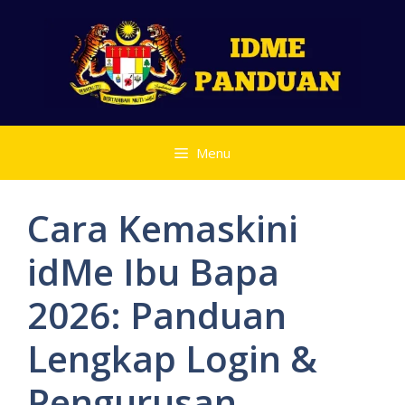
Skip
to
content
Menu
Cara Kemaskini
idMe Ibu Bapa
2026: Panduan
Lengkap Login &
Pengurusan