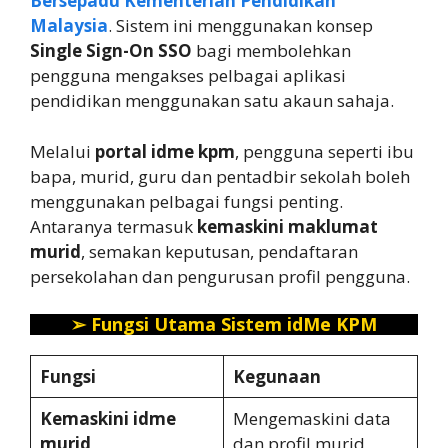
Bersepadu Kementerian Pendidikan
Malaysia
. Sistem ini menggunakan konsep
Single Sign-On SSO
bagi membolehkan
pengguna mengakses pelbagai aplikasi
pendidikan menggunakan satu akaun sahaja.
Melalui
portal idme kpm
, pengguna seperti ibu
bapa, murid, guru dan pentadbir sekolah boleh
menggunakan pelbagai fungsi penting.
Antaranya termasuk
kemaskini maklumat
murid
, semakan keputusan, pendaftaran
persekolahan dan pengurusan profil pengguna.
➢
Fungsi Utama Sistem idMe KPM
Fungsi
Kegunaan
Kemaskini idme
Mengemaskini data
murid
dan profil murid